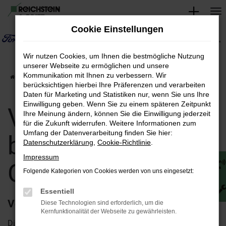
Zum
Hauptinhalt
Cookie Einstellungen
springen
Wir nutzen Cookies, um Ihnen die bestmögliche Nutzung
unserer Webseite zu ermöglichen und unsere
Kommunikation mit Ihnen zu verbessern. Wir
Startseite
Volvo
Volvo V90 kaufen bei Reichstein & Opitz
berücksichtigen hierbei Ihre Präferenzen und verarbeiten
Daten für Marketing und Statistiken nur, wenn Sie uns Ihre
Einwilligung geben. Wenn Sie zu einem späteren Zeitpunkt
Volvo V90 kaufen
Ihre Meinung ändern, können Sie die Einwilligung jederzeit
für die Zukunft widerrufen. Weitere Informationen zum
Umfang der Datenverarbeitung finden Sie hier:
bei Reichstein &
Datenschutzerklärung
,
Cookie-Richtlinie
.
Impressum
Opitz
Folgende Kategorien von Cookies werden von uns eingesetzt:
Essentiell
Volvo V90 – günstig bei Reichstein & Opitz
Diese Technologien sind erforderlich, um die
Kernfunktionalität der Webseite zu gewährleisten.
Die Zeit ist reif für einen Volvo V90. Wir von Reichstein &