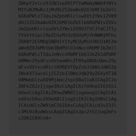
ZWhpY2xlcz93ZWJzaXRlPTYwMmQyNWQ4YWYx
M2YxN2MwNzJjMzMzZSZmaWx0ZXJbMF1bZmll
bGRdPWlzT3duJmZpbHRlclswXVt2YWx1ZV09
dHJ1ZSZmaWx0ZXJbMV1bZmllbGRdPW1vZGVs
JmZpbHRlclsxXVt2YWx1ZV09JTVCJTdCJTIy
YXVkYXJpc19pZCUyMiUzQSUyMjVhNWNjMThi
ZDA0Y2E5MDg5NDViYjYyMCUyMiU3RCU1RCZm
aWx0ZXJbMV1bb3BdPUlOJnNvcnRbMF1bZmll
bGRdPWlzT3duJnNvcnRbMF1bb3JkZXJdPURF
U0Mmc29ydFsxXVtmaWVsZF09aXNUb3Amc29y
dFsxXVtvcmRlcl09REVTQyZzb3J0WzJdW2Zp
ZWxkXT1wcmljZSZzb3J0WzJdW29yZGVyXT1B
U0MmbGltaXQ9MjAmc2tpcD0wIiwKICAgICJo
ZWFkZXJzIjoge30sCiAgICAiYm9keSI6IG51
bGwsCiAgICAiZXhwZWN0IjogewogICAgICAi
cmVzcG9uc2VUeXBlIjogIiIKICAgIH0sCiAg
ICAidGltZW91dCI6IDAsCiAgICAicHJvZ3Jl
c3MiOiBudWxsLAogICAgInJpc2t5IjogZmFs
c2UKICB9Cn0=