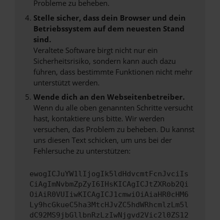
Probleme zu beheben.
Stelle sicher, dass dein Browser und dein
Betriebssystem auf dem neuesten Stand
sind.
Veraltete Software birgt nicht nur ein
Sicherheitsrisiko, sondern kann auch dazu
führen, dass bestimmte Funktionen nicht mehr
unterstützt werden.
Wende dich an den Webseitenbetreiber.
Wenn du alle oben genannten Schritte versucht
hast, kontaktiere uns bitte. Wir werden
versuchen, das Problem zu beheben. Du kannst
uns diesen Text schicken, um uns bei der
Fehlersuche zu unterstützen:
ewogICJuYW1lIjogIk5ldHdvcmtFcnJvciIs
CiAgImNvbmZpZyI6IHsKICAgICJtZXRob2Qi
OiAiR0VUIiwKICAgICJ1cmwiOiAiaHR0cHM6
Ly9hcGkueC5ha3MtcHJvZC5hdWRhcmlzLm5l
dC92MS9jbGllbnRzLzIwNjgvd2Vic2l0ZS12