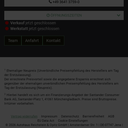
+49 3641 3759-0
ÖFFNUNGSZEITEN
Verkauf
jetzt geschlossen
Werkstatt
jetzt geschlossen
Team
Anfahrt
Kontakt
1
Ehemaliger Neupreis (Unverbindliche Preisempfehlung des Herstellers am Tag
der Erstzulassung).
Der errechnete Preisvorteil sowie die angegebene Ersparnis errechnet sich
gegenüber der ehemaligen unverbindlichen Preisempfehlung des Herstellers am
Tag der Erstzulassung (Neupreis).
2
Hierbei handelt es sich um ein Finanzierungs-Angebot der Santander Consumer
Bank AG, Santander-Platz 1, 41061 Mönchengladbach. Preise sind Bruttopreise.
Irrtümer vorbehalten.
Vertrag widerrufen
Impressum
Datenschutz
Barrierefreiheit
AGB
EU Data Act
Cookie Einstellungen
© 2026 Autohaus Reichstein & Opitz GmbH | Amsterdamer Str. 1 | DE-07747 Jena |