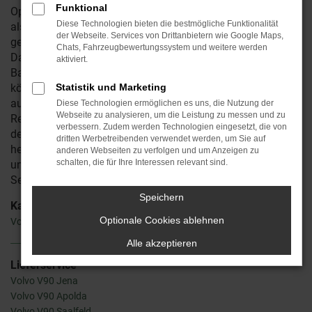
Funktional
Opitz bieten Ihnen dieses faszinierende Fahrzeug sowohl
Diese Technologien bieten die bestmögliche Funktionalität
als Neuwagen bzw. Tageszulassung als auch in
der Webseite. Services von Drittanbietern wie Google Maps,
gebrauchten Ausführungen sowie als Jahreswagen.
Chats, Fahrzeugbewertungssystem und weitere werden
Darüber hinaus dürfen Sie sich bei uns auf eine große
aktiviert.
Bandbreite an direkt verfügbaren Fahrzeugen freuen und
können in den meisten Fällen sowohl die Lackierung als
Statistik und Marketing
auch Motorisierung und Ausstattung frei wählen.
Diese Technologien ermöglichen es uns, die Nutzung der
Webseite zu analysieren, um die Leistung zu messen und zu
Reichstein & Opitz verkauft bereits seit 1990 Fahrzeuge wie
verbessern. Zudem werden Technologien eingesetzt, die von
den Volvo V90 und hat sich in all den Jahren einen
dritten Werbetreibenden verwendet werden, um Sie auf
hervorragenden Namen erarbeitet. Der Grund hierfür liegt in
anderen Webseiten zu verfolgen und um Anzeigen zu
schalten, die für Ihre Interessen relevant sind.
unserer klaren Kundenorientierung und dem besonderen
Service, mit dem wir immer wieder punkten.
Speichern
Kategorie
Optionale Cookies ablehnen
Volvo V90 Gebrauchtwagen
Alle akzeptieren
Lieferservice
Volvo V90 Jena
Volvo V90 Apolda
Volvo V90 Saalfeld